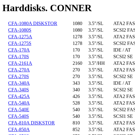
Harddisks. CONNER
CFA-1080A DISKSTOR
1080
3.5"/SL
ATA2 FAS
CFA-1080S
1080
3.5"/SL
SCSI2 FA
CFA-1275A
1278
3.5"/SL
ATA2 FAS
CFA-1275S
1278
3.5"/SL
SCSI2 FA
CFA-170A
170
3.5"/SL
IDE / AT
CFA-170S
170
3.5"/SL
SCSI2 SE
CFA-2161A
2160
3.5"/HH
ATA2 FAS
CFA-270A
270
3.5"/SL
ATA2 FAS
CFA-270S
270
3.5"/SL
SCSI2 SE
CFA-340A
343
3.5"/SL
IDE / AT
CFA-340S
340
3.5"/SL
SCSI2 SE
CFA-425A
426
3.5"/SL
ATA2 FAS
CFA-540A
528
3.5"/SL
ATA2 FAS
CFA-540E
540
3.5"/SL
SCSI2 FA
CFA-540S
540
3.5"/SL
SCSI1 SE
CFA-810A DISKSTOR
810
3.5"/SL
ATA2 FAS
CFA-850A
852
3.5"/SL
ATA2 FAS