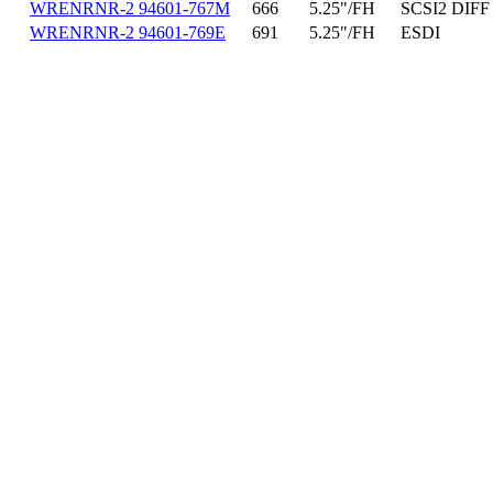
WRENRNR-2 94601-767M
666
5.25"/FH
SCSI2 DIFF
WRENRNR-2 94601-769E
691
5.25"/FH
ESDI