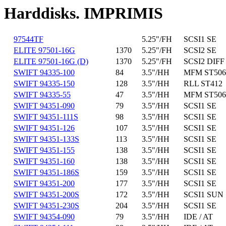
Harddisks. IMPRIMIS
97544TF
5.25"/FH
SCSI1 SE
ELITE 97501-16G
1370
5.25"/FH
SCSI2 SE
ELITE 97501-16G (D)
1370
5.25"/FH
SCSI2 DIFF
SWIFT 94335-100
84
3.5"/HH
MFM ST506
SWIFT 94335-150
128
3.5"/HH
RLL ST412
SWIFT 94335-55
47
3.5"/HH
MFM ST506
SWIFT 94351-090
79
3.5"/HH
SCSI1 SE
SWIFT 94351-111S
98
3.5"/HH
SCSI1 SE
SWIFT 94351-126
107
3.5"/HH
SCSI1 SE
SWIFT 94351-133S
113
3.5"/HH
SCSI1 SE
SWIFT 94351-155
138
3.5"/HH
SCSI1 SE
SWIFT 94351-160
138
3.5"/HH
SCSI1 SE
SWIFT 94351-186S
159
3.5"/HH
SCSI1 SE
SWIFT 94351-200
177
3.5"/HH
SCSI1 SE
SWIFT 94351-200S
172
3.5"/HH
SCSI1 SUN
SWIFT 94351-230S
204
3.5"/HH
SCSI1 SE
SWIFT 94354-090
79
3.5"/HH
IDE / AT